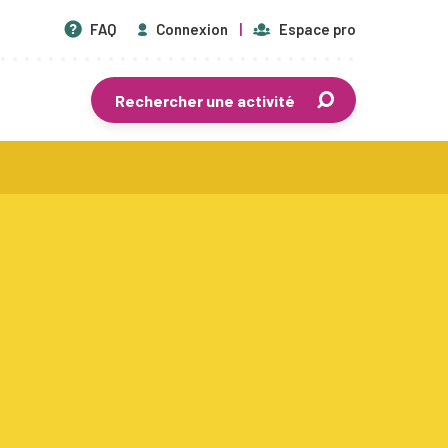
FAQ
Connexion
Espace pro
Rechercher une activité
En savoir plus
Centres de vacances agréés
Séjours de vacances
Plaines de vacances
Mouvements de jeunesse
Écoles de devoirs