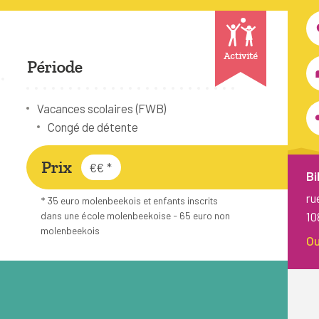
Activité
Période
Vacances scolaires (FWB)
Congé de détente
Prix
€€
*
Bi
ru
* 35 euro molenbeekois et enfants inscrits
10
dans une école molenbeekoise - 65 euro non
molenbeekois
Ou