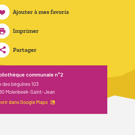
Ajouter à mes favoris
Imprimer
Partager
bliothèque communale n°2
e des béguines 103
80 Molenbeek-Saint-Jean
vrir dans Google Maps