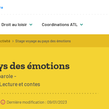
re
Droit au loisir
Coordinations ATL
s
Des activités pour toutes & tous
ctivité
Stage voyage au pays des émotions
vité
Mon enfant a plus de 12 ans
Mon enfant est en situation de
ys des émotions
handicap
Fille, garçon : quelles activités ?
parole
nt
Lecture et contes
Activités en néerlandais
Activités en famille
Dernière modification : 09/01/2023