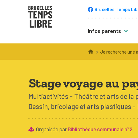
Bruxelles Temps Lib
Infos parents
Trucs & astuce
Je recherche une a
Choisir une acti
Inscription
Stage voyage au pa
Équipement
Multiactivités
Théâtre et arts de la 
Accompagneme
Dessin, bricolage et arts plastiques
Santé
Budget
Organisée par
Bibliothèque communale n°2