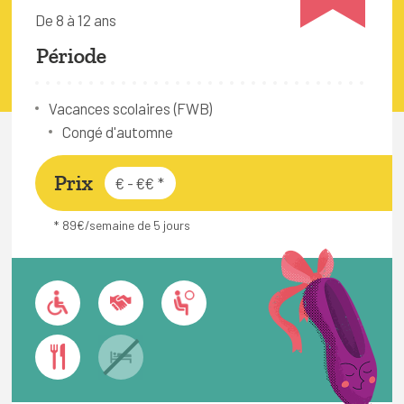
FAQ
De 8 à 12 ans
Connexion
Période
Espace pro
Vacances scolaires (FWB)
Congé d'automne
Bruxelles Temps Libre
Prix
€ - €€
*
* 89€/semaine de 5 jours