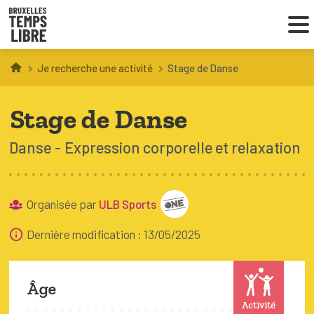
Je recherche une activité
Stage de Danse
Infos parents
Stage de Danse
Droit au loisir
Danse
Expression corporelle et relaxation
Coordinations ATL
Organisée par
ULB Sports
VOUS CHERCHEZ DES ACTIVITÉS
À BRUXELLES
Dernière modification : 13/05/2025
Trouver une activité
Âge
Activité