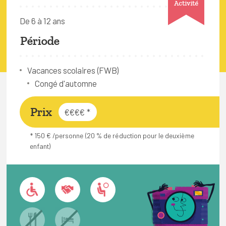
Activité
FAQ
De 6 à 12 ans
Connexion
Période
Espace pro
Vacances scolaires (FWB)
Bruxelles Temps Libre
Congé d'automne
Prix
€€€€
*
* 150 € /personne (20 % de réduction pour le deuxième
enfant)