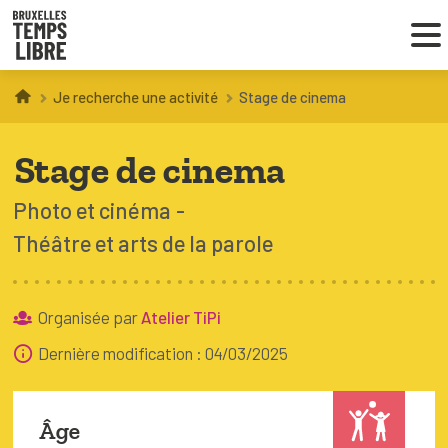
Je recherche une activité
Stage de cinema
Infos parents
Stage de cinema
Droit au loisir
Photo et cinéma
Coordinations ATL
Théâtre et arts de la parole
VOUS CHERCHEZ DES ACTIVITÉS
Organisée par
Atelier TiPi
À BRUXELLES
Dernière modification : 04/03/2025
Trouver une activité
Âge