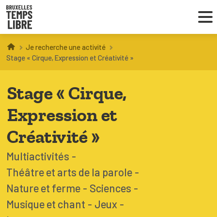
Je recherche une activité
Infos parents
Stage « Cirque, Expression et Créativité »
Droit au loisir
Stage « Cirque,
Coordinations ATL
Expression et
Créativité »
VOUS CHERCHEZ DES ACTIVITÉS
Multiactivités
À BRUXELLES
Théâtre et arts de la parole
Trouver une activité
Nature et ferme
Sciences
Musique et chant
Jeux