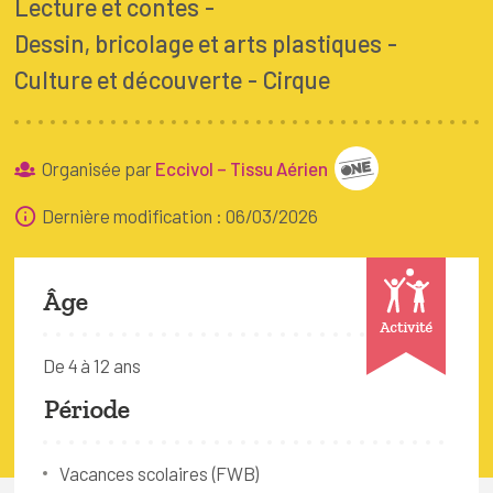
Lecture et contes
FAQ
Dessin, bricolage et arts plastiques
Connexion
Culture et découverte
Cirque
Espace pro
Organisée par
Eccivol – Tissu Aérien
Bruxelles Temps Libre
Dernière modification : 06/03/2026
Âge
Activité
De 4 à 12 ans
Période
Vacances scolaires (FWB)