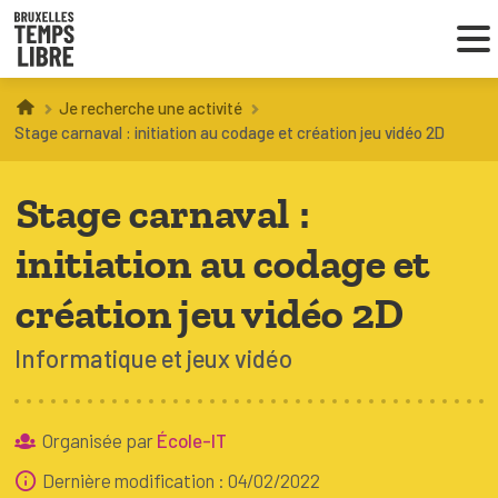
Je recherche une activité
Infos parents
Stage carnaval : initiation au codage et création jeu vidéo 2D
Droit au loisir
Stage carnaval :
Coordinations ATL
initiation au codage et
création jeu vidéo 2D
VOUS CHERCHEZ DES ACTIVITÉS
Informatique et jeux vidéo
À BRUXELLES
Trouver une activité
Organisée par
École-IT
Dernière modification : 04/02/2022