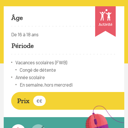
FAQ
Connexion
Âge
Activité
Espace pro
De 16 à 18 ans
Période
Bruxelles Temps Libre
Vacances scolaires (FWB)
Congé de détente
Année scolaire
En semaine, hors mercredi
Prix
€€