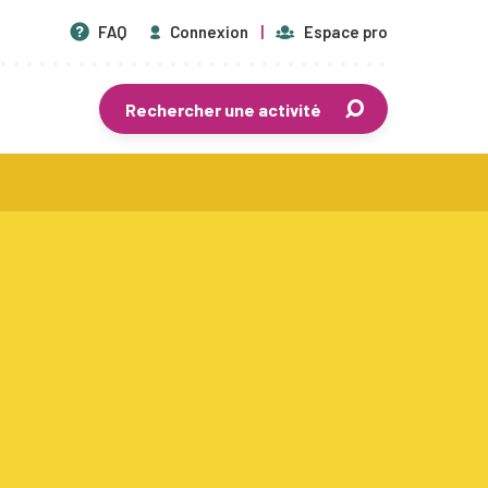
FAQ
Connexion
Espace pro
Rechercher une activité
En savoir plus
t
Centres de vacances agréés
Séjours de vacances
Plaines de vacances
Mouvements de jeunesse
Écoles de devoirs