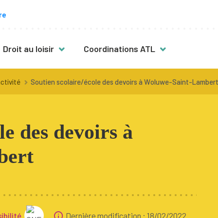
re
Droit au loisir
Coordinations ATL
s
Des activités pour toutes & tous
ctivité
Soutien scolaire/école des devoirs à Woluwe-Saint-Lamber
vité
Mon enfant a plus de 12 ans
Mon enfant est en situation de
le des devoirs à
handicap
Fille, garçon : quelles activités ?
bert
nt
Activités en néerlandais
Activités en famille
bilité
Dernière modification : 18/02/2022