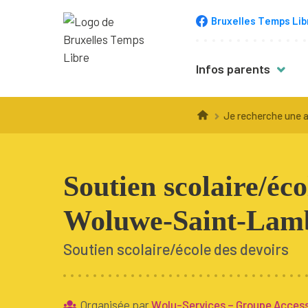
Bruxelles Temps Lib
Infos parents
Trucs & astuce
Je recherche une a
Choisir une acti
Inscription
Soutien scolaire/éco
Équipement
Woluwe-Saint-Lam
Accompagneme
Santé
Soutien scolaire/école des devoirs
Budget
Organisée par
Wolu-Services – Groupe Accessi