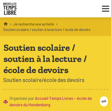
Je recherche une activité
Infos parents
Soutien scolaire / soutien à la lecture / école de devoirs
Droit au loisir
Soutien scolaire /
Coordinations ATL
soutien à la lecture /
école de devoirs
VOUS CHERCHEZ DES ACTIVITÉS
Soutien scolaire/école des devoirs
À BRUXELLES
Trouver une activité
Organisée par
Accueil Temps Livres – école de
devoirs du Hondenberg