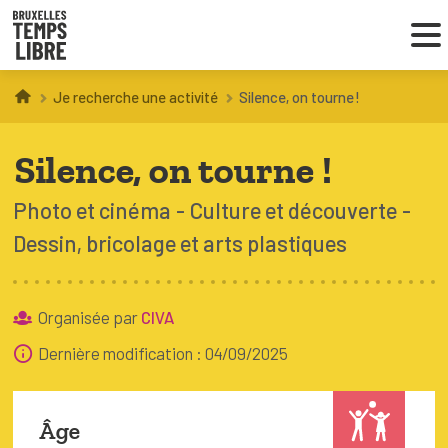
Je recherche une activité
Silence, on tourne !
Infos parents
Silence, on tourne !
Droit au loisir
Photo et cinéma
Culture et découverte
Coordinations ATL
Dessin, bricolage et arts plastiques
VOUS CHERCHEZ DES ACTIVITÉS
Organisée par
CIVA
À BRUXELLES
Dernière modification : 04/09/2025
Trouver une activité
Âge