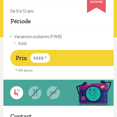
Activité
FAQ
De 9 à 12 ans
Connexion
Période
Espace pro
Vacances scolaires (FWB)
Bruxelles Temps Libre
Août
Prix
€€€€
*
* 145 euros
Contact