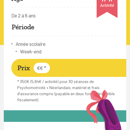
FAQ
Activité
De 2 à 6 ans
Connexion
Période
Espace pro
Année scolaire
Bruxelles Temps Libre
Week-end
Prix
€€
*
* 350€ (5,84€ / activité) pour 30 séances de
Psychomotricité + Néerlandais, matériel et frais
d’assurance compris (payable en deux fois et déductible
fiscalement).