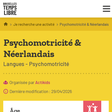
Je recherche une activité
Psychomotricité & Néerlandais
Infos parents
Psychomotricité &
Droit au loisir
Néerlandais
Coordinations ATL
Langues
Psychomotricité
VOUS CHERCHEZ DES ACTIVITÉS
À BRUXELLES
Organisée par
Actikids
Dernière modification : 29/04/2026
Trouver une activité
Âge