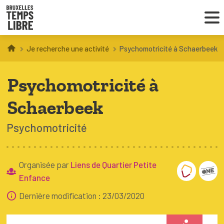
Je recherche une activité
Psychomotricité à Schaerbeek
Infos parents
Psychomotricité à
Droit au loisir
Schaerbeek
Coordinations ATL
Psychomotricité
VOUS CHERCHEZ DES ACTIVITÉS
À BRUXELLES
Organisée par
Liens de Quartier Petite
Enfance
Trouver une activité
Dernière modification : 23/03/2020