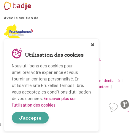
Avec le soutien de
En collaboration avec
Utilisation des cookies
et les coordinations ATL bruxelloises.
Nous utilisons des cookies pour
améliorer votre expérience et vous
fournir un contenu personnalisé. En
© Bruxelles Temps Libre 2019-2026
Politique de confidentialité
utilisant le site Bruxelles Temps Libre,
Conditions d’utilisation
Utilisation des cookies
Contact
vous acceptez les conditions d’utilisation
Partenaires
de vos données.
En savoir plus sur
l'utilisation des cookies
*
J’accepte
;