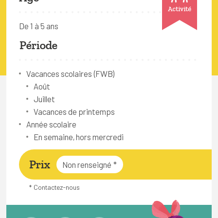
FAQ
Activité
De 1 à 5 ans
Connexion
Période
Espace pro
Vacances scolaires (FWB)
Bruxelles Temps Libre
Août
Juillet
Vacances de printemps
Année scolaire
En semaine, hors mercredi
Prix
Non renseigné
*
* Contactez-nous