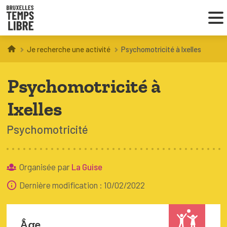
Je recherche une activité
Psychomotricité à Ixelles
Infos parents
Psychomotricité à
Droit au loisir
Ixelles
Coordinations ATL
Psychomotricité
VOUS CHERCHEZ DES ACTIVITÉS
À BRUXELLES
Organisée par
La Guise
Dernière modification : 10/02/2022
Trouver une activité
Âge