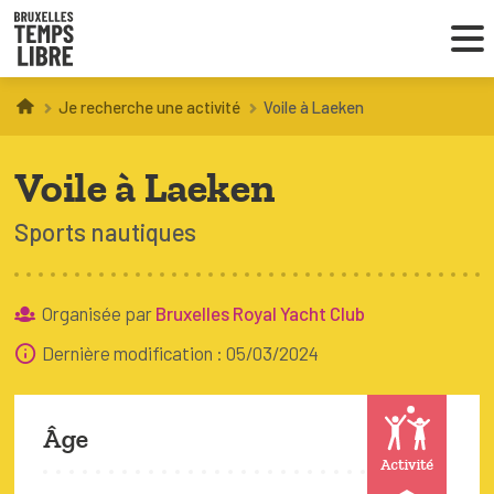
Je recherche une activité
Voile à Laeken
Infos parents
Voile à Laeken
Droit au loisir
Sports nautiques
Coordinations ATL
Organisée par
Bruxelles Royal Yacht Club
VOUS CHERCHEZ DES ACTIVITÉS
Dernière modification : 05/03/2024
À BRUXELLES
Trouver une activité
Âge
Activité