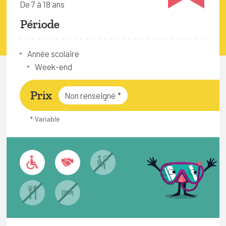
De 7 à 18 ans
FAQ
Période
Connexion
Espace pro
Année scolaire
Week-end
Bruxelles Temps Libre
Prix
Non renseigné
*
* Variable