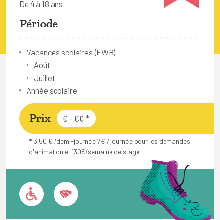
De 4 à 18 ans
FAQ
Période
Connexion
Espace pro
Vacances scolaires (FWB)
Août
Juillet
Bruxelles Temps Libre
Année scolaire
Prix
€ - €€
*
* 3,50 € /demi-journée 7€ / journée pour les demandes
d'animation et 130€/semaine de stage