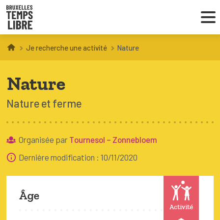
Je recherche une activité
Nature
Infos parents
Nature
Droit au loisir
Nature et ferme
Coordinations ATL
Organisée par
Tournesol – Zonnebloem
VOUS CHERCHEZ DES ACTIVITÉS
Dernière modification : 10/11/2020
À BRUXELLES
Trouver une activité
Âge
Activité