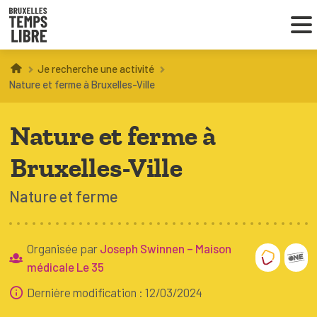
Je recherche une activité
Infos parents
Nature et ferme à Bruxelles-Ville
Droit au loisir
Nature et ferme à
Coordinations ATL
Bruxelles-Ville
Nature et ferme
VOUS CHERCHEZ DES ACTIVITÉS
À BRUXELLES
Organisée par
Joseph Swinnen – Maison
Trouver une activité
médicale Le 35
Dernière modification : 12/03/2024