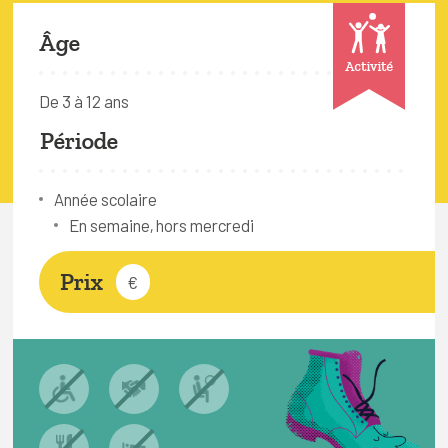
FAQ
Âge
Connexion
Activité
Espace pro
De 3 à 12 ans
Période
Bruxelles Temps Libre
Année scolaire
En semaine, hors mercredi
Prix
€