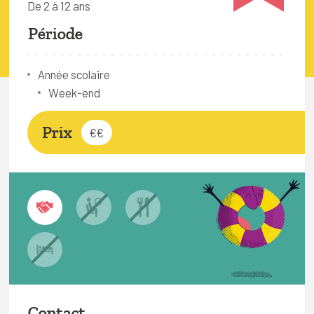
De 2 à 12 ans
FAQ
Période
Connexion
Espace pro
Année scolaire
Week-end
Bruxelles Temps Libre
Prix
€€
Contact