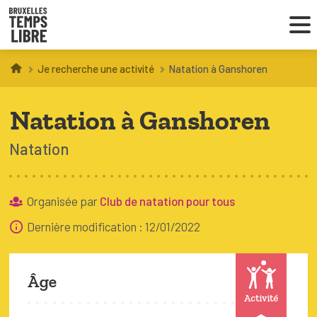
Je recherche une activité
Natation à Ganshoren
Infos parents
Natation à Ganshoren
Droit au loisir
Natation
Coordinations ATL
Organisée par
Club de natation pour tous
VOUS CHERCHEZ DES ACTIVITÉS
Dernière modification : 12/01/2022
À BRUXELLES
Trouver une activité
Âge
Activité