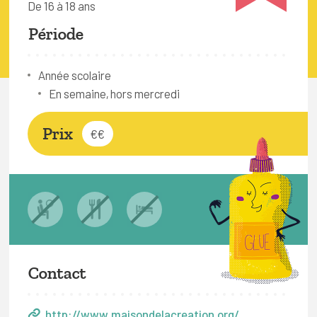
De 16 à 18 ans
FAQ
Période
Connexion
Espace pro
Année scolaire
En semaine, hors mercredi
Bruxelles Temps Libre
Prix
€€
Contact
http://www.maisondelacreation.org/