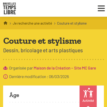
Je recherche une activité
Couture et stylisme
Infos parents
Couture et stylisme
Droit au loisir
Dessin, bricolage et arts plastiques
Coordinations ATL
Organisée par
Maison de la Création – Site MC Gare
VOUS CHERCHEZ DES ACTIVITÉS
Dernière modification : 06/03/2026
À BRUXELLES
Trouver une activité
Âge
Activité