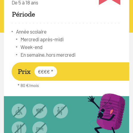
De 5 à 18 ans
FAQ
Période
Connexion
Espace pro
Année scolaire
Mercredi après-midi
Week-end
Bruxelles Temps Libre
En semaine, hors mercredi
Prix
€€€€
*
* 80 €/mois