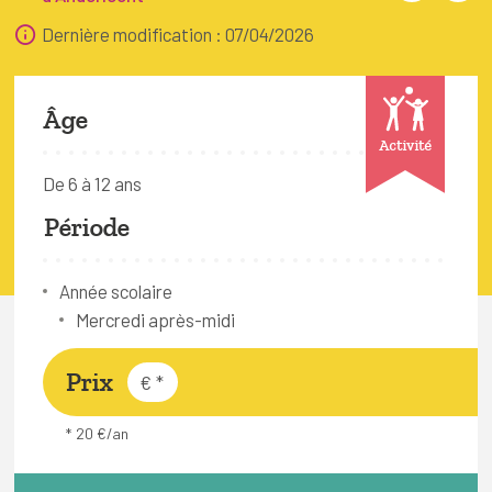
FAQ
Dernière modification : 07/04/2026
Connexion
Espace pro
Âge
Activité
Bruxelles Temps Libre
De 6 à 12 ans
Période
Année scolaire
Mercredi après-midi
Prix
€
*
* 20 €/an