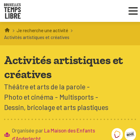
Je recherche une activité
Infos parents
Activités artistiques et créatives
Droit au loisir
Activités artistiques et
Coordinations ATL
créatives
Théâtre et arts de la parole
Photo et cinéma
Multisports
VOUS CHERCHEZ DES ACTIVITÉS
À BRUXELLES
Dessin, bricolage et arts plastiques
Trouver une activité
Organisée par
La Maison des Enfants
d’Anderlecht