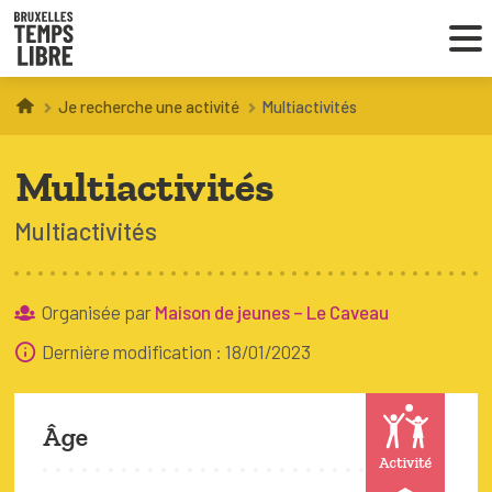
Je recherche une activité
Multiactivités
Infos parents
Multiactivités
Droit au loisir
Multiactivités
Coordinations ATL
Organisée par
Maison de jeunes – Le Caveau
VOUS CHERCHEZ DES ACTIVITÉS
Dernière modification : 18/01/2023
À BRUXELLES
Trouver une activité
Âge
Activité