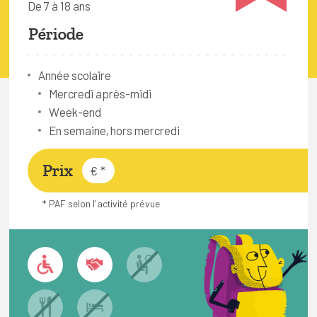
De 7 à 18 ans
FAQ
Période
Connexion
Espace pro
Année scolaire
Mercredi après-midi
Week-end
Bruxelles Temps Libre
En semaine, hors mercredi
Prix
€
*
* PAF selon l'activité prévue