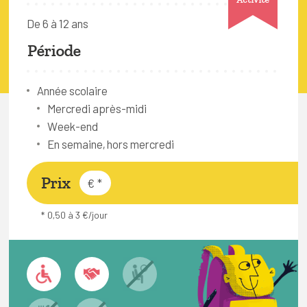
FAQ
De 6 à 12 ans
Connexion
Période
Espace pro
Année scolaire
Mercredi après-midi
Bruxelles Temps Libre
Week-end
En semaine, hors mercredi
Prix
€
*
* 0,50 à 3 €/jour