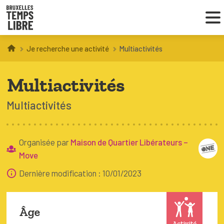
Je recherche une activité
Multiactivités
Infos parents
Multiactivités
Droit au loisir
Multiactivités
Coordinations ATL
Organisée par
Maison de Quartier Libérateurs –
VOUS CHERCHEZ DES ACTIVITÉS
Move
À BRUXELLES
Dernière modification : 10/01/2023
Trouver une activité
Âge
Activité