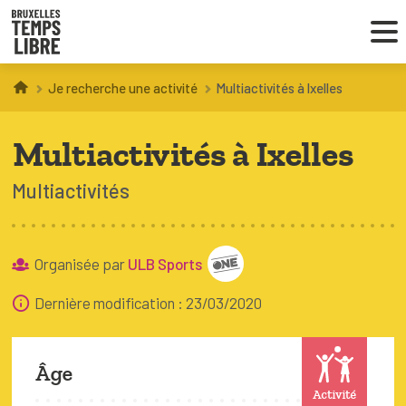
Je recherche une activité
Multiactivités à Ixelles
Infos parents
Multiactivités à Ixelles
Droit au loisir
Multiactivités
Coordinations ATL
Organisée par
ULB Sports
VOUS CHERCHEZ DES ACTIVITÉS
À BRUXELLES
Dernière modification : 23/03/2020
Trouver une activité
Âge
Activité