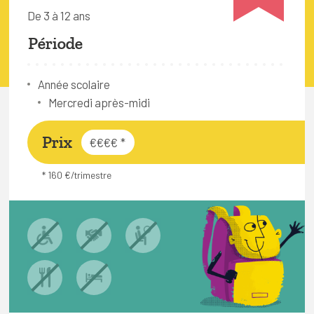
FAQ
De 3 à 12 ans
Connexion
Période
Espace pro
Année scolaire
Mercredi après-midi
Bruxelles Temps Libre
Prix
€€€€
*
* 160 €/trimestre