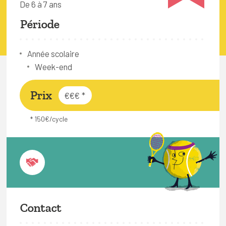
De 6 à 7 ans
FAQ
Période
Connexion
Espace pro
Année scolaire
Week-end
Bruxelles Temps Libre
Prix
€€€
*
* 150€/cycle
Contact