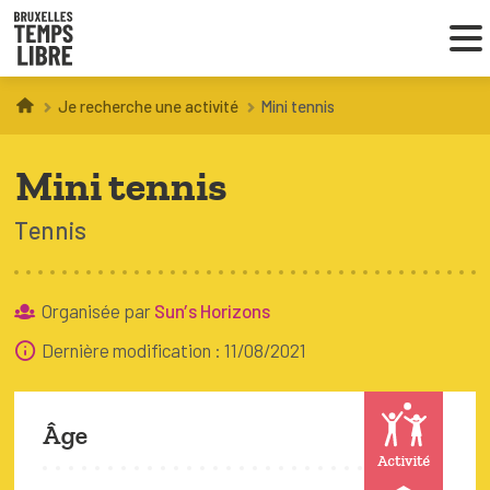
Je recherche une activité
Mini tennis
Infos parents
Mini tennis
Droit au loisir
Tennis
Coordinations ATL
Organisée par
Sun’s Horizons
VOUS CHERCHEZ DES ACTIVITÉS
Dernière modification : 11/08/2021
À BRUXELLES
Trouver une activité
Âge
Activité