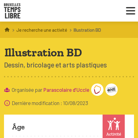
Je recherche une activité
Illustration BD
Infos parents
Illustration BD
Droit au loisir
Dessin, bricolage et arts plastiques
Coordinations ATL
Organisée par
Parascolaire d’Uccle
VOUS CHERCHEZ DES ACTIVITÉS
À BRUXELLES
Dernière modification : 10/08/2023
Trouver une activité
Âge
Activité