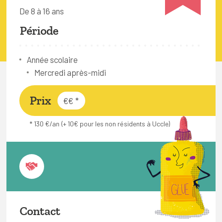
FAQ
De 8 à 16 ans
Connexion
Période
Espace pro
Année scolaire
Mercredi après-midi
Bruxelles Temps Libre
Prix
€€
*
* 130 €/an (+ 10€ pour les non résidents à Uccle)
Contact