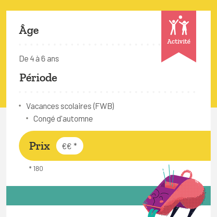
FAQ
Connexion
Âge
Activité
Espace pro
De 4 à 6 ans
Période
Bruxelles Temps Libre
Vacances scolaires (FWB)
Congé d'automne
Prix
€€
*
* 180