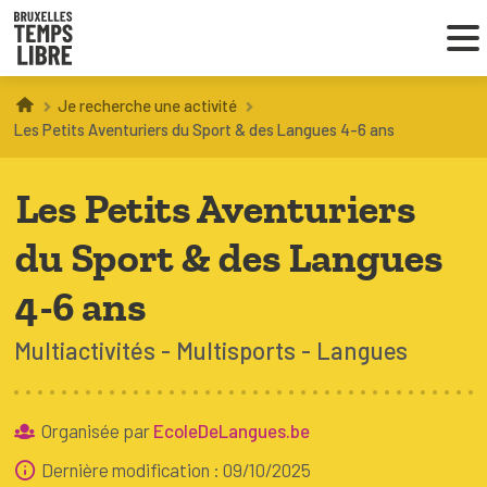
Je recherche une activité
Infos parents
Les Petits Aventuriers du Sport & des Langues 4-6 ans
Droit au loisir
Les Petits Aventuriers
Coordinations ATL
du Sport & des Langues
4-6 ans
VOUS CHERCHEZ DES ACTIVITÉS
Multiactivités
Multisports
Langues
À BRUXELLES
Trouver une activité
Organisée par
EcoleDeLangues.be
Dernière modification : 09/10/2025