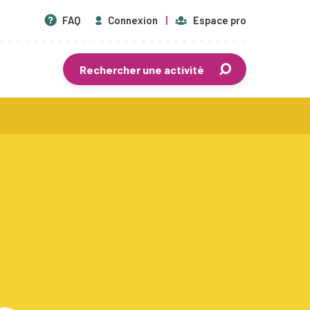
FAQ
Connexion
Espace pro
Rechercher une activité
En savoir plus
Centres de vacances agréés
Séjours de vacances
Plaines de vacances
Mouvements de jeunesse
Écoles de devoirs