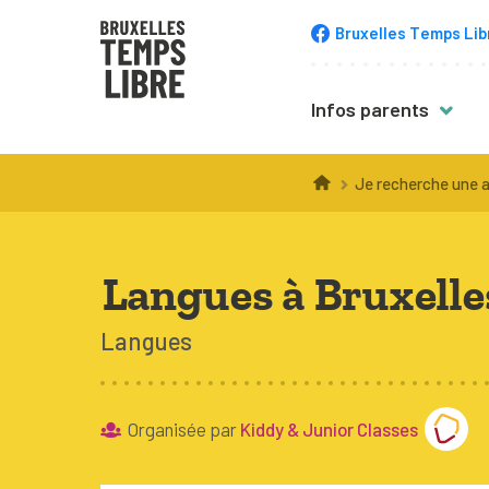
Bruxelles Temps Lib
Infos parents
Trucs & astuce
Je recherche une a
Choisir une acti
Inscription
Langues à Bruxelles
Équipement
Langues
Accompagneme
Santé
Budget
Organisée par
Kiddy & Junior Classes