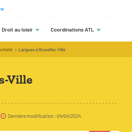
re
Droit au loisir
Coordinations ATL
s
Des activités pour toutes & tous
ctivité
Langues à Bruxelles-Ville
vité
Mon enfant a plus de 12 ans
Mon enfant est en situation de
-Ville
handicap
Fille, garçon : quelles activités ?
nt
Activités en néerlandais
Activités en famille
Dernière modification : 04/04/2024