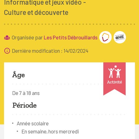
Informatique et jeux vidéo
FAQ
Culture et découverte
Connexion
Espace pro
Organisée par
Les Petits Débrouillards
Bruxelles Temps Libre
Dernière modification : 14/02/2024
Âge
Activité
De 7 à 18 ans
Période
Année scolaire
En semaine, hors mercredi