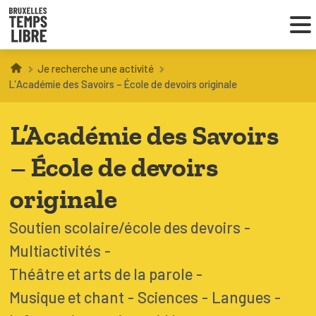
Je recherche une activité
Infos parents
L’Académie des Savoirs – École de devoirs originale
Droit au loisir
L’Académie des Savoirs
Coordinations ATL
– École de devoirs
originale
VOUS CHERCHEZ DES ACTIVITÉS
Soutien scolaire/école des devoirs
À BRUXELLES
Multiactivités
Trouver une activité
Théâtre et arts de la parole
Musique et chant
Sciences
Langues