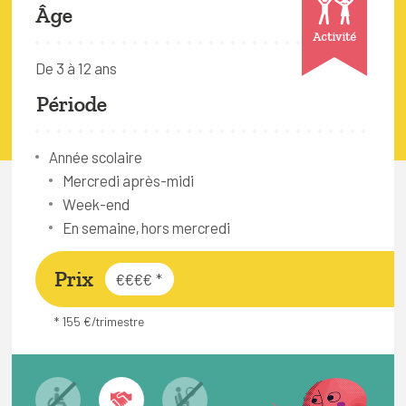
FAQ
Âge
Activité
Connexion
De 3 à 12 ans
Espace pro
Période
Bruxelles Temps Libre
Année scolaire
Mercredi après-midi
Week-end
En semaine, hors mercredi
Prix
€€€€
*
* 155 €/trimestre