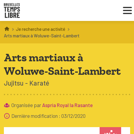
Je recherche une activité
Infos parents
Arts martiaux à Woluwe-Saint-Lambert
Droit au loisir
Arts martiaux à
Coordinations ATL
Woluwe-Saint-Lambert
Jujitsu
Karaté
VOUS CHERCHEZ DES ACTIVITÉS
À BRUXELLES
Organisée par
Aspria Royal la Rasante
Trouver une activité
Dernière modification : 03/12/2020