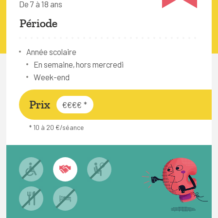
De 7 à 18 ans
FAQ
Période
Connexion
Espace pro
Année scolaire
En semaine, hors mercredi
Week-end
Bruxelles Temps Libre
Prix
€€€€
*
* 10 à 20 €/séance