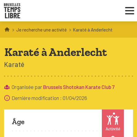
Je recherche une activité
Karaté à Anderlecht
Infos parents
Karaté à Anderlecht
Droit au loisir
Karaté
Coordinations ATL
Organisée par
Brussels Shotokan Karate Club 7
VOUS CHERCHEZ DES ACTIVITÉS
Dernière modification : 01/04/2026
À BRUXELLES
Trouver une activité
Âge
Activité