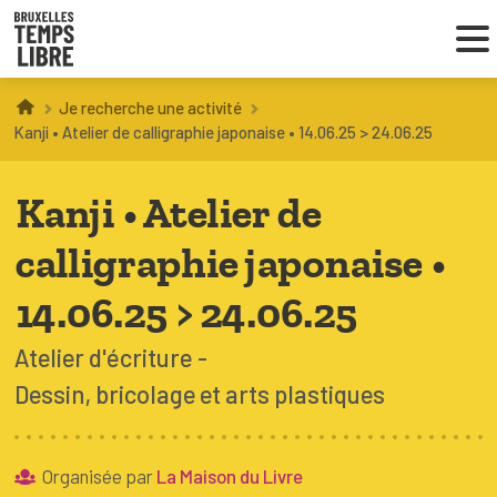
Je recherche une activité
Infos parents
Kanji • Atelier de calligraphie japonaise • 14.06.25 > 24.06.25
Droit au loisir
Kanji • Atelier de
Coordinations ATL
calligraphie japonaise •
14.06.25 > 24.06.25
VOUS CHERCHEZ DES ACTIVITÉS
Atelier d'écriture
À BRUXELLES
Dessin, bricolage et arts plastiques
Trouver une activité
Organisée par
La Maison du Livre