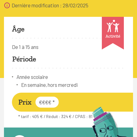
FAQ
Dernière modification : 28/02/2025
Connexion
Âge
Espace pro
Activité
De 1 à 15 ans
Bruxelles Temps Libre
Période
Année scolaire
En semaine, hors mercredi
Prix
€€€€
*
* tarif : 405 € / Réduit : 324 € / CPAS : 81 €