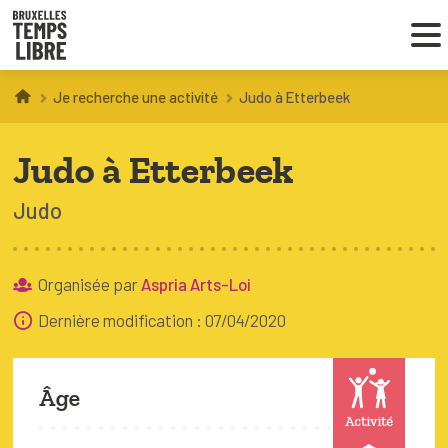
Je recherche une activité
Judo à Etterbeek
Infos parents
Judo à Etterbeek
Droit au loisir
Judo
Coordinations ATL
Organisée par
Aspria Arts-Loi
VOUS CHERCHEZ DES ACTIVITÉS
Dernière modification : 07/04/2020
À BRUXELLES
Trouver une activité
Âge
Activité