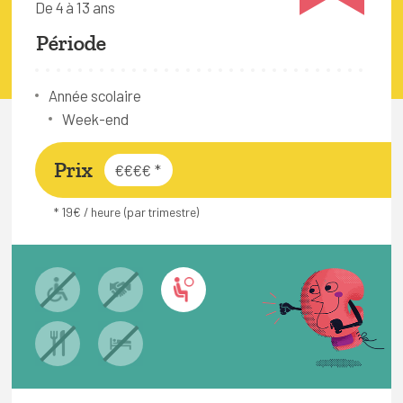
De 4 à 13 ans
FAQ
Période
Connexion
Espace pro
Année scolaire
Week-end
Bruxelles Temps Libre
Prix
€€€€
*
* 19€ / heure (par trimestre)