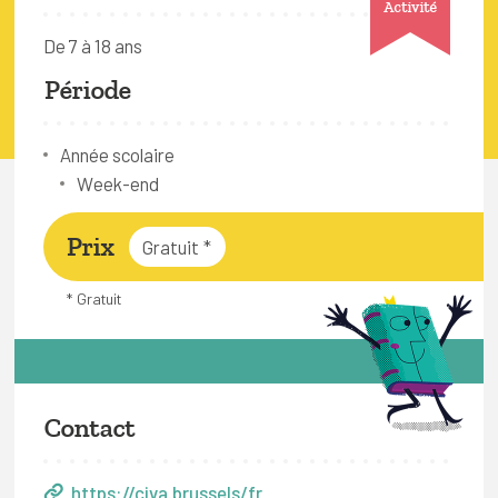
Activité
FAQ
De 7 à 18 ans
Connexion
Période
Espace pro
Année scolaire
Bruxelles Temps Libre
Week-end
Prix
Gratuit
*
* Gratuit
Contact
https://civa.brussels/fr