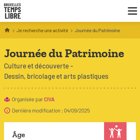
Je recherche une activité
Journée du Patrimoine
Infos parents
Journée du Patrimoine
Droit au loisir
Culture et découverte
Coordinations ATL
Dessin, bricolage et arts plastiques
VOUS CHERCHEZ DES ACTIVITÉS
Organisée par
CIVA
À BRUXELLES
Dernière modification : 04/09/2025
Trouver une activité
Âge