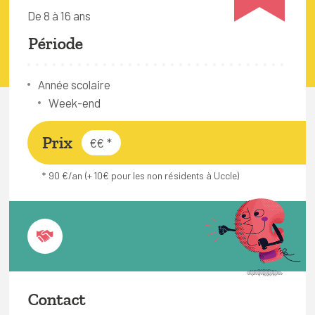
FAQ
De 8 à 16 ans
Connexion
Période
Espace pro
Année scolaire
Week-end
Bruxelles Temps Libre
Prix
€€
*
* 90 €/an (+ 10€ pour les non résidents à Uccle)
Contact