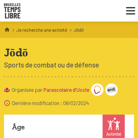
Je recherche une activité
Jōdō
Infos parents
Jōdō
Droit au loisir
Sports de combat ou de défense
Coordinations ATL
Organisée par
Parascolaire d’Uccle
VOUS CHERCHEZ DES ACTIVITÉS
À BRUXELLES
Dernière modification : 08/02/2024
Trouver une activité
Âge
Activité