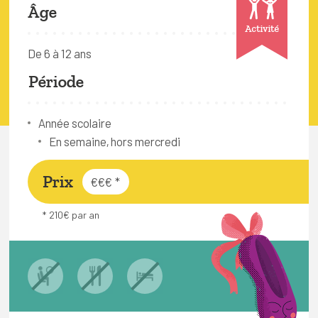
FAQ
Âge
Activité
Connexion
De 6 à 12 ans
Espace pro
Période
Bruxelles Temps Libre
Année scolaire
En semaine, hors mercredi
Prix
€€€
*
* 210€ par an