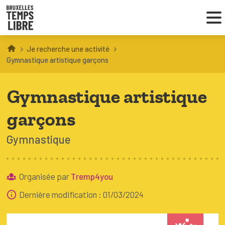
Je recherche une activité
Infos parents
Gymnastique artistique garçons
Droit au loisir
Gymnastique artistique
Coordinations ATL
garçons
Gymnastique
VOUS CHERCHEZ DES ACTIVITÉS
À BRUXELLES
Organisée par
Tremp4you
Trouver une activité
Dernière modification : 01/03/2024