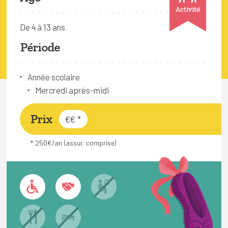
FAQ
Activité
De 4 à 13 ans
Connexion
Période
Espace pro
Année scolaire
Bruxelles Temps Libre
Mercredi après-midi
Prix
€€
*
* 250€/an (assur. comprise)