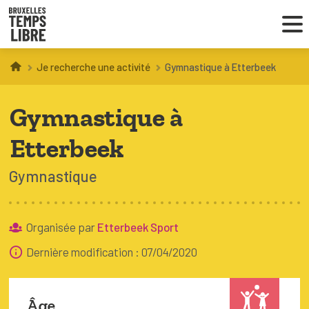
Je recherche une activité
Gymnastique à Etterbeek
Infos parents
Gymnastique à
Droit au loisir
Etterbeek
Coordinations ATL
Gymnastique
VOUS CHERCHEZ DES ACTIVITÉS
À BRUXELLES
Organisée par
Etterbeek Sport
Dernière modification : 07/04/2020
Trouver une activité
Âge