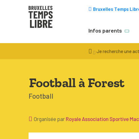
Bruxelles Temps Libr
Infos parents
Trucs & astuce
Je recherche une act
Choisir une acti
Inscription
Football à Forest
Équipement
Football
Accompagneme
Santé
Organisée par
Royale Association Sportive Ma
Budget