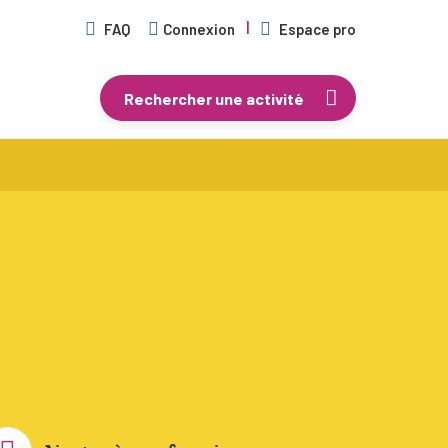
FAQ
Connexion
Espace pro
Rechercher une activité
En savoir plus
Centres de vacances agréés
Séjours de vacances
Plaines de vacances
Mouvements de jeunesse
Écoles de devoirs