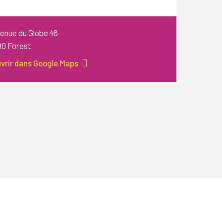
enue du Globe 46
90 Forest
vrir dans Google Maps