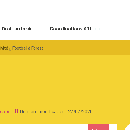
e
Droit au loisir
Coordinations ATL
s
Des activités pour toutes & tous
ivité
Football à Forest
vité
Mon enfant a plus de 12 ans
Mon enfant est en situation de
handicap
Fille, garçon : quelles activités ?
nt
Activités en néerlandais
Activités en famille
ccabi
Dernière modification : 23/03/2020