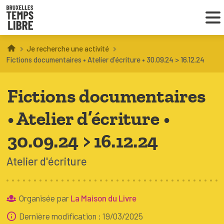
Je recherche une activité
Infos parents
Fictions documentaires • Atelier d’écriture • 30.09.24 > 16.12.24
Droit au loisir
Fictions documentaires
Coordinations ATL
• Atelier d’écriture •
30.09.24 > 16.12.24
VOUS CHERCHEZ DES ACTIVITÉS
Atelier d'écriture
À BRUXELLES
Trouver une activité
Organisée par
La Maison du Livre
Dernière modification : 19/03/2025