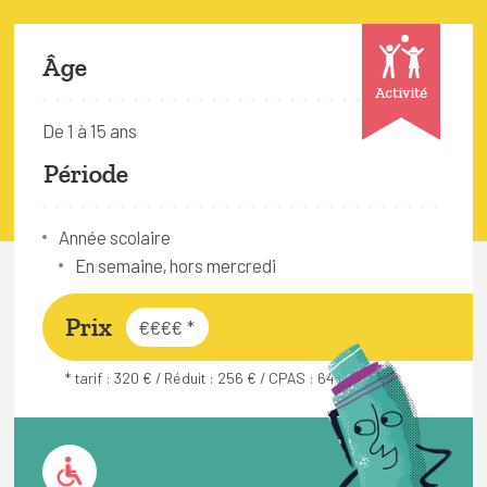
FAQ
Connexion
Âge
Activité
Espace pro
De 1 à 15 ans
Période
Bruxelles Temps Libre
Année scolaire
En semaine, hors mercredi
Prix
€€€€
*
* tarif : 320 € / Réduit : 256 € / CPAS : 64 €