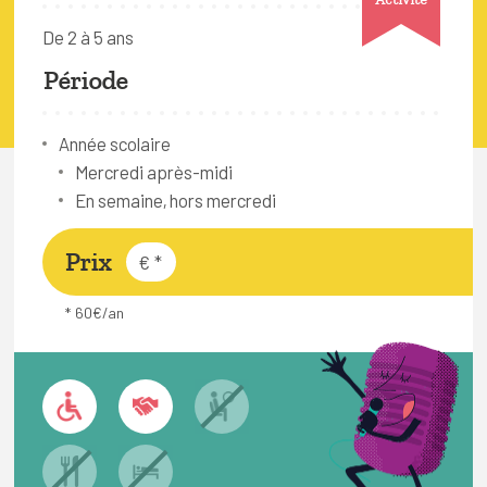
FAQ
De 2 à 5 ans
Connexion
Période
Espace pro
Année scolaire
Mercredi après-midi
Bruxelles Temps Libre
En semaine, hors mercredi
Prix
€
*
* 60€/an