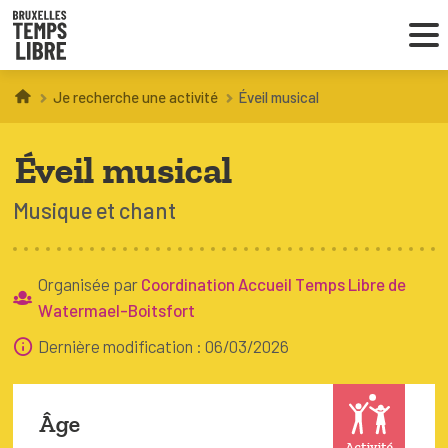
Je recherche une activité
Éveil musical
Infos parents
Éveil musical
Droit au loisir
Musique et chant
Coordinations ATL
Organisée par
Coordination Accueil Temps Libre de
VOUS CHERCHEZ DES ACTIVITÉS
Watermael-Boitsfort
À BRUXELLES
Dernière modification : 06/03/2026
Trouver une activité
Âge
Activité