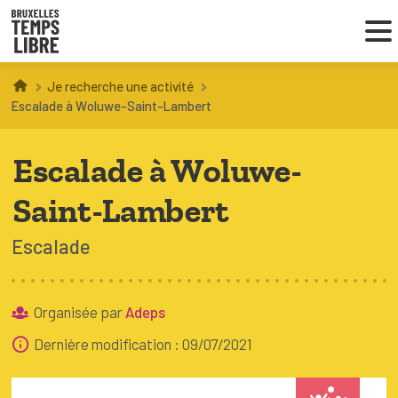
Je recherche une activité
Infos parents
Escalade à Woluwe-Saint-Lambert
Droit au loisir
Escalade à Woluwe-
Coordinations ATL
Saint-Lambert
Escalade
VOUS CHERCHEZ DES ACTIVITÉS
À BRUXELLES
Organisée par
Adeps
Trouver une activité
Dernière modification : 09/07/2021