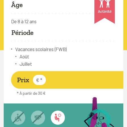
FAQ
Âge
Activité
Connexion
De 8 à 12 ans
Espace pro
Période
Bruxelles Temps Libre
Vacances scolaires (FWB)
Août
Juillet
Prix
€
*
* À partir de 30 €