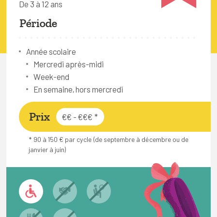
De 3 à 12 ans
FAQ
Période
Connexion
Espace pro
Année scolaire
Mercredi après-midi
Week-end
Bruxelles Temps Libre
En semaine, hors mercredi
Prix
€€ - €€€
*
* 90 à 150 € par cycle (de septembre à décembre ou de
janvier à juin)