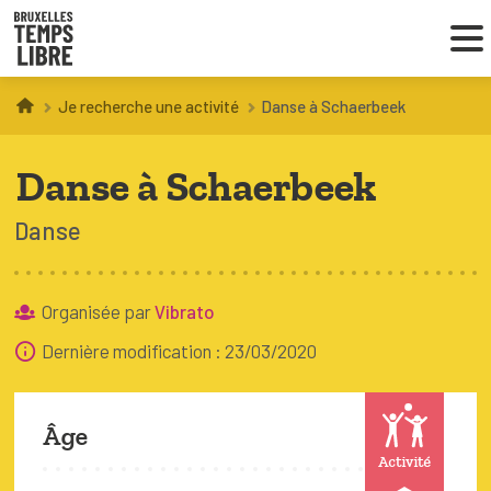
Je recherche une activité
Danse à Schaerbeek
Infos parents
Danse à Schaerbeek
Droit au loisir
Danse
Coordinations ATL
Organisée par
Vibrato
VOUS CHERCHEZ DES ACTIVITÉS
Dernière modification : 23/03/2020
À BRUXELLES
Trouver une activité
Âge
Activité