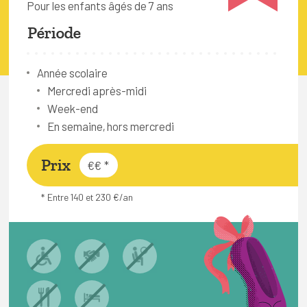
Pour les enfants âgés de 7 ans
FAQ
Période
Connexion
Espace pro
Année scolaire
Mercredi après-midi
Week-end
Bruxelles Temps Libre
En semaine, hors mercredi
Prix
€€
*
* Entre 140 et 230 €/an