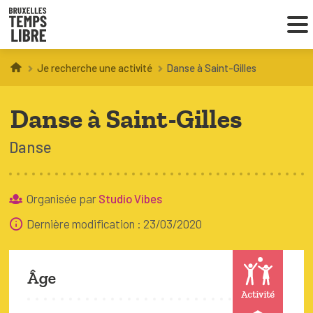
Je recherche une activité
Danse à Saint-Gilles
Infos parents
Danse à Saint-Gilles
Droit au loisir
Danse
Coordinations ATL
Organisée par
Studio Vibes
VOUS CHERCHEZ DES ACTIVITÉS
Dernière modification : 23/03/2020
À BRUXELLES
Trouver une activité
Âge
Activité