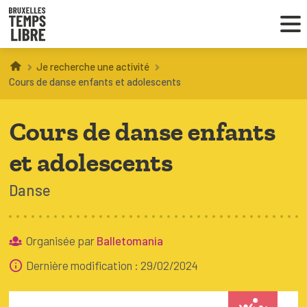
Je recherche une activité
Infos parents
Cours de danse enfants et adolescents
Droit au loisir
Cours de danse enfants
Coordinations ATL
et adolescents
Danse
VOUS CHERCHEZ DES ACTIVITÉS
À BRUXELLES
Organisée par
Balletomania
Trouver une activité
Dernière modification : 29/02/2024