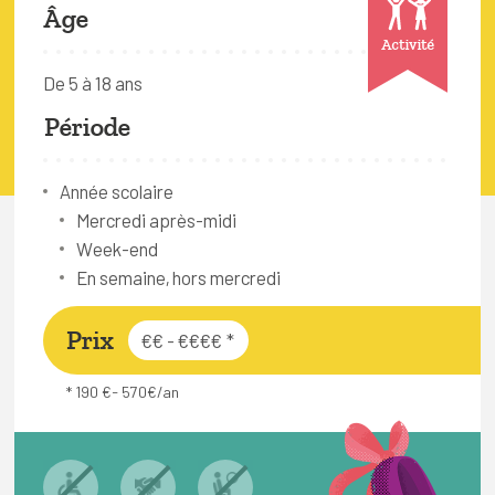
FAQ
Âge
Activité
Connexion
De 5 à 18 ans
Espace pro
Période
Bruxelles Temps Libre
Année scolaire
Mercredi après-midi
Week-end
En semaine, hors mercredi
Prix
€€ - €€€€
*
* 190 €- 570€/an