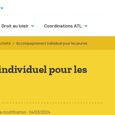
re
Droit au loisir
Coordinations ATL
s
Des activités pour toutes & tous
ctivité
Accompagnement individuel pour les jeunes
vité
Mon enfant a plus de 12 ans
Mon enfant est en situation de
dividuel pour les
handicap
Fille, garçon : quelles activités ?
nt
Activités en néerlandais
Activités en famille
e modification : 04/03/2024