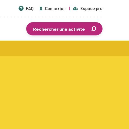
FAQ
Connexion
Espace pro
Rechercher une activité
En savoir plus
Centres de vacances agréés
Séjours de vacances
Plaines de vacances
Mouvements de jeunesse
Écoles de devoirs