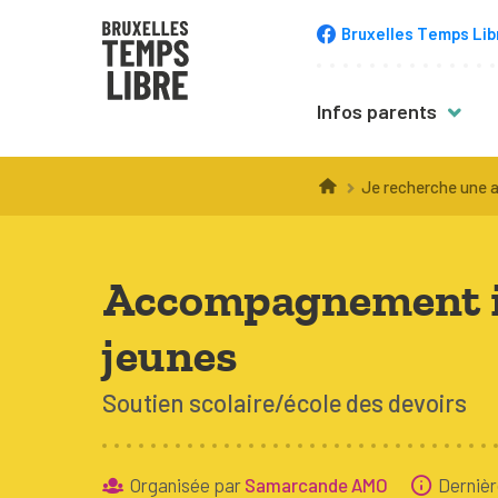
Bruxelles Temps Lib
Infos parents
Trucs & astuce
Je recherche une a
Choisir une acti
Inscription
Accompagnement in
Équipement
jeunes
Accompagneme
Santé
Soutien scolaire/école des devoirs
Budget
Organisée par
Samarcande AMO
Dernièr