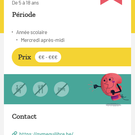
De 5 à 18 ans
FAQ
Période
Connexion
Espace pro
Année scolaire
Mercredi après-midi
Bruxelles Temps Libre
Prix
€€ - €€€
Contact
https://gymequilibre.be/