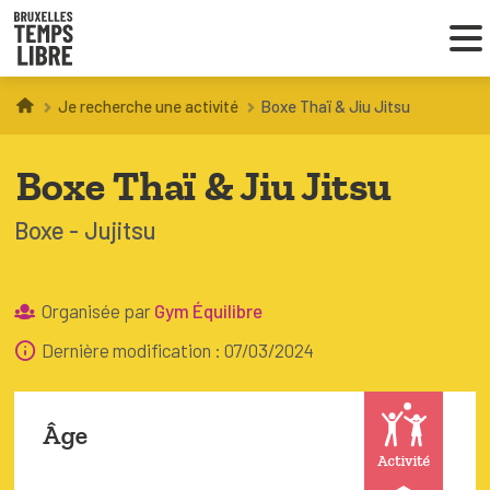
Je recherche une activité
Boxe Thaï & Jiu Jitsu
Infos parents
Boxe Thaï & Jiu Jitsu
Droit au loisir
Boxe
Jujitsu
Coordinations ATL
Organisée par
Gym Équilibre
VOUS CHERCHEZ DES ACTIVITÉS
Dernière modification : 07/03/2024
À BRUXELLES
Trouver une activité
Âge
Activité