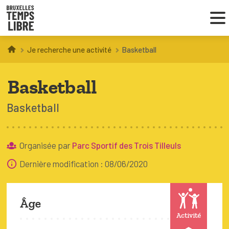
Je recherche une activité
Basketball
Infos parents
Basketball
Droit au loisir
Basketball
Coordinations ATL
Organisée par
Parc Sportif des Trois Tilleuls
VOUS CHERCHEZ DES ACTIVITÉS
Dernière modification : 08/06/2020
À BRUXELLES
Trouver une activité
Âge
Activité