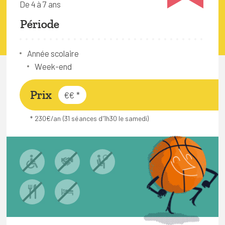
De 4 à 7 ans
FAQ
Période
Connexion
Espace pro
Année scolaire
Week-end
Bruxelles Temps Libre
Prix
€€
*
* 230€/an (31 séances d'1h30 le samedi)