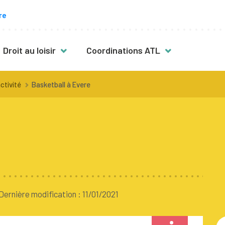
re
Droit au loisir
Coordinations ATL
s
Des activités pour toutes & tous
ctivité
Basketball à Evere
vité
Mon enfant a plus de 12 ans
Mon enfant est en situation de
handicap
Fille, garçon : quelles activités ?
nt
Activités en néerlandais
Activités en famille
Dernière modification : 11/01/2021