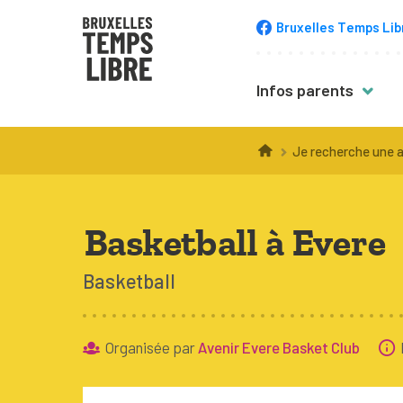
Bruxelles Temps Lib
Infos parents
Trucs & astuce
Je recherche une a
Choisir une acti
Inscription
Basketball à Evere
Équipement
Basketball
Accompagneme
Santé
Organisée par
Avenir Evere Basket Club
Budget