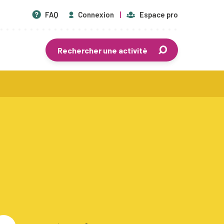
FAQ
Connexion
Espace pro
Rechercher une activité
En savoir plus
Centres de vacances agréés
Séjours de vacances
Plaines de vacances
Mouvements de jeunesse
Écoles de devoirs