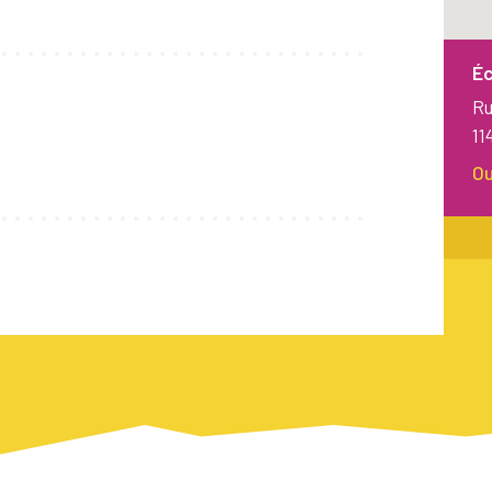
Éc
Ru
11
Ou