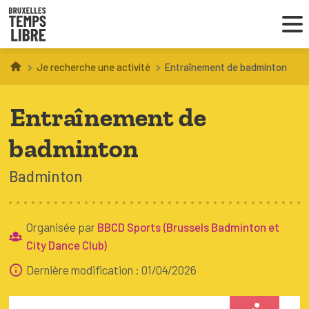
Je recherche une activité
Entraînement de badminton
Infos parents
Entraînement de
Droit au loisir
badminton
Coordinations ATL
Badminton
VOUS CHERCHEZ DES ACTIVITÉS
À BRUXELLES
Organisée par
BBCD Sports (Brussels Badminton et
City Dance Club)
Trouver une activité
Dernière modification : 01/04/2026