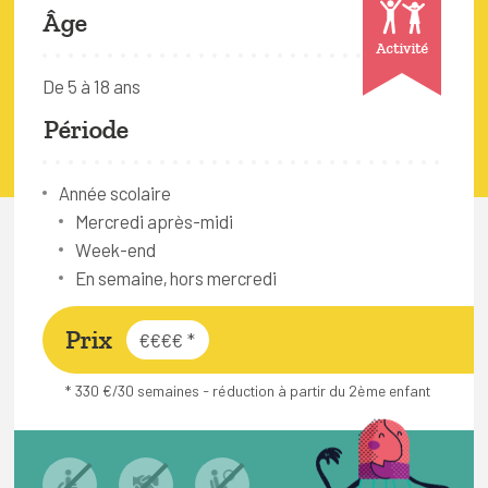
FAQ
Âge
Activité
Connexion
De 5 à 18 ans
Espace pro
Période
Bruxelles Temps Libre
Année scolaire
Mercredi après-midi
Week-end
En semaine, hors mercredi
Prix
€€€€
*
* 330 €/30 semaines - réduction à partir du 2ème enfant