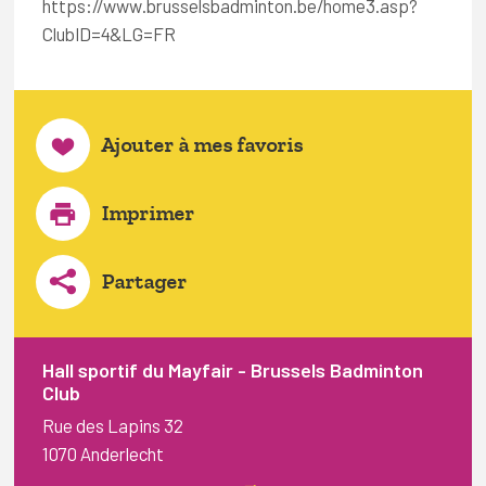
https://www.brusselsbadminton.be/home3.asp?
ClubID=4&LG=FR
Ajouter à mes favoris
Imprimer
Partager
Hall sportif du Mayfair - Brussels Badminton
Club
Rue des Lapins 32
1070 Anderlecht