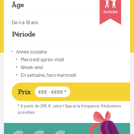
FAQ
Âge
Activité
Connexion
De 4 à 18 ans
Espace pro
Période
Bruxelles Temps Libre
Année scolaire
Mercredi après-midi
Week-end
En semaine, hors mercredi
Prix
€€€ - €€€€
*
* A partir de 285 €, selon l'âge et la fréquence. Réductions
possibles