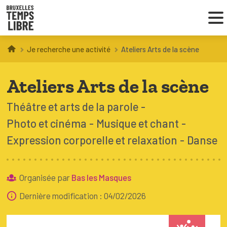
Je recherche une activité
Ateliers Arts de la scène
Infos parents
Ateliers Arts de la scène
Droit au loisir
Théâtre et arts de la parole
Coordinations ATL
Photo et cinéma
Musique et chant
Expression corporelle et relaxation
Danse
VOUS CHERCHEZ DES ACTIVITÉS
À BRUXELLES
Organisée par
Bas les Masques
Trouver une activité
Dernière modification : 04/02/2026