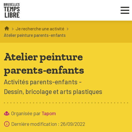
Je recherche une activité
Infos parents
Atelier peinture parents-enfants
Droit au loisir
Atelier peinture
Coordinations ATL
parents-enfants
Activités parents-enfants
Dessin, bricolage et arts plastiques
VOUS CHERCHEZ DES ACTIVITÉS
À BRUXELLES
Trouver une activité
Organisée par
Tapom
Dernière modification : 26/09/2022