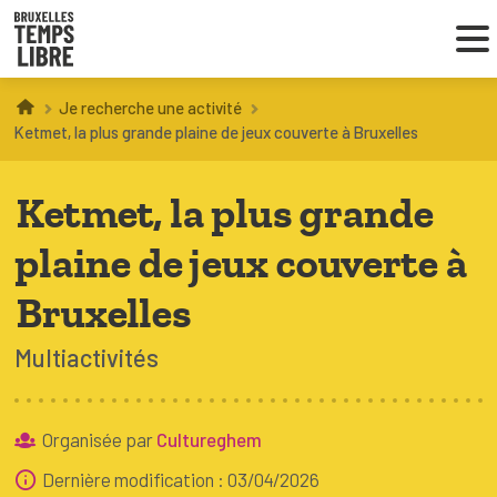
Je recherche une activité
Infos parents
Ketmet, la plus grande plaine de jeux couverte à Bruxelles
Droit au loisir
Ketmet, la plus grande
Coordinations ATL
plaine de jeux couverte à
Bruxelles
VOUS CHERCHEZ DES ACTIVITÉS
Multiactivités
À BRUXELLES
Trouver une activité
Organisée par
Cultureghem
Dernière modification : 03/04/2026