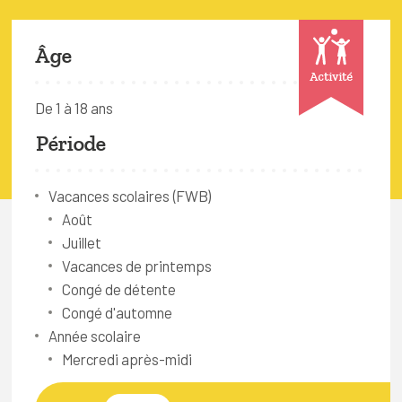
FAQ
Connexion
Âge
Activité
Espace pro
De 1 à 18 ans
Période
Bruxelles Temps Libre
Vacances scolaires (FWB)
Août
Juillet
Vacances de printemps
Congé de détente
Congé d'automne
Année scolaire
Mercredi après-midi