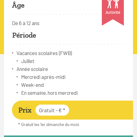
FAQ
Âge
Activité
Connexion
De 6 à 12 ans
Espace pro
Période
Bruxelles Temps Libre
Vacances scolaires (FWB)
Juillet
Année scolaire
Mercredi après-midi
Week-end
En semaine, hors mercredi
Prix
Gratuit - €
*
* Gratuit les 1er dimanche du mois