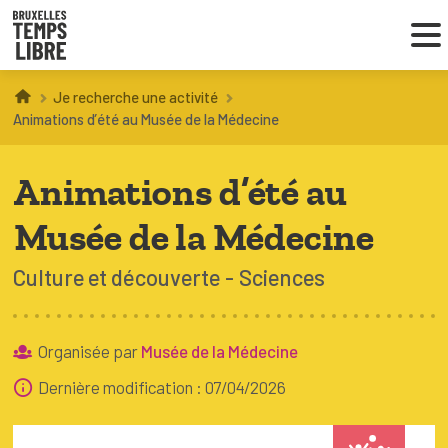
Je recherche une activité
Infos parents
Animations d’été au Musée de la Médecine
Droit au loisir
Animations d’été au
Coordinations ATL
Musée de la Médecine
Culture et découverte
Sciences
VOUS CHERCHEZ DES ACTIVITÉS
À BRUXELLES
Organisée par
Musée de la Médecine
Trouver une activité
Dernière modification : 07/04/2026